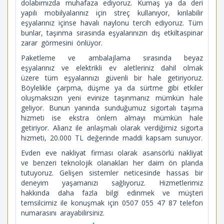
dolabımızda muhafaza ediyoruz. Kumaş ya da deri
yapılı mobilyalarınız için streç kullanıyor, kırılabilir
eşyalarınız içinse havalı naylonu tercih ediyoruz. Tüm
bunlar, taşınma sırasında eşyalarınızın dış etkiltaspinar
zarar görmesini önlüyor.
Paketleme ve ambalajlama sırasında beyaz
eşyalarınız ve elektrikli ev aletleriniz dahil olmak
üzere tüm eşyalarınızı güvenli bir hale getiriyoruz.
Böylelikle çarpma, düşme ya da sürtme gibi etkiler
oluşmaksızın yeni evinize taşınmanız mümkün hale
geliyor. Bunun yanında sunduğumuz sigortalı taşıma
hizmeti ise ekstra önlem almayı mümkün hale
getiriyor. Alianz ile anlaşmalı olarak verdiğimiz sigorta
hizmeti, 20.000 TL değerinde maddi kapsam sunuyor.
Evden eve nakliyat firması olarak asansörlü nakliyat
ve benzeri teknolojik olanakları her daim ön planda
tutuyoruz. Gelişen sistemler neticesinde hassas bir
deneyim yaşamanızı sağlıyoruz. Hizmetlerimiz
hakkında daha fazla bilgi edinmek ve müşteri
temsilcimiz ile konuşmak için 0507 055 47 87 telefon
numarasını arayabilirsiniz.