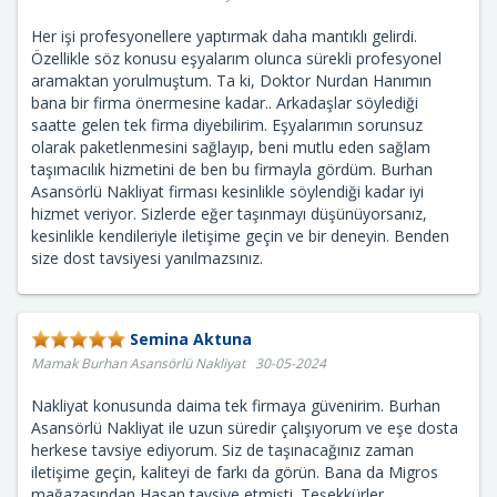
Her işi profesyonellere yaptırmak daha mantıklı gelirdi.
Özellikle söz konusu eşyalarım olunca sürekli profesyonel
aramaktan yorulmuştum. Ta ki, Doktor Nurdan Hanımın
bana bir firma önermesine kadar.. Arkadaşlar söylediği
saatte gelen tek firma diyebilirim. Eşyalarımın sorunsuz
olarak paketlenmesini sağlayıp, beni mutlu eden sağlam
taşımacılık hizmetini de ben bu firmayla gördüm. Burhan
Asansörlü Nakliyat firması kesinlikle söylendiği kadar iyi
hizmet veriyor. Sizlerde eğer taşınmayı düşünüyorsanız,
kesinlikle kendileriyle iletişime geçin ve bir deneyin. Benden
size dost tavsiyesi yanılmazsınız.
Semina Aktuna
Mamak Burhan Asansörlü Nakliyat 30-05-2024
Nakliyat konusunda daima tek firmaya güvenirim. Burhan
Asansörlü Nakliyat ile uzun süredir çalışıyorum ve eşe dosta
herkese tavsiye ediyorum. Siz de taşınacağınız zaman
iletişime geçin, kaliteyi de farkı da görün. Bana da Migros
mağazasından Hasan tavsiye etmişti. Teşekkürler.