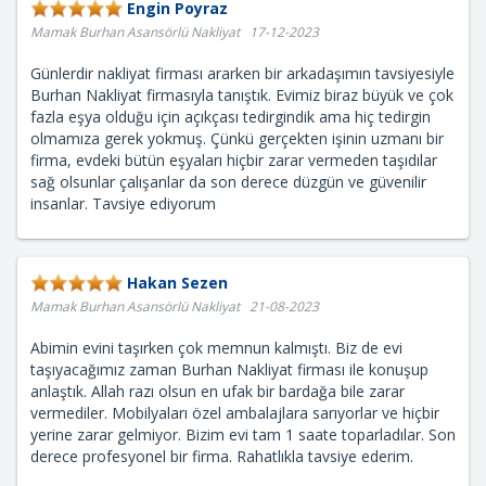
Engin Poyraz
Mamak Burhan Asansörlü Nakliyat 17-12-2023
Günlerdir nakliyat firması ararken bir arkadaşımın tavsiyesiyle
Burhan Nakliyat firmasıyla tanıştık. Evimiz biraz büyük ve çok
fazla eşya olduğu için açıkçası tedirgindik ama hiç tedirgin
olmamıza gerek yokmuş. Çünkü gerçekten işinin uzmanı bir
firma, evdeki bütün eşyaları hiçbir zarar vermeden taşıdılar
sağ olsunlar çalışanlar da son derece düzgün ve güvenilir
insanlar. Tavsiye ediyorum
Hakan Sezen
Mamak Burhan Asansörlü Nakliyat 21-08-2023
Abimin evini taşırken çok memnun kalmıştı. Biz de evi
taşıyacağımız zaman Burhan Nakliyat firması ile konuşup
anlaştık. Allah razı olsun en ufak bir bardağa bile zarar
vermediler. Mobilyaları özel ambalajlara sarıyorlar ve hiçbir
yerine zarar gelmiyor. Bizim evi tam 1 saate toparladılar. Son
derece profesyonel bir firma. Rahatlıkla tavsiye ederim.