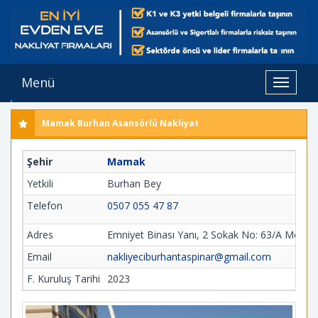
Menü
Toggle
navigat
Mamak Burhan Asansörlü Nakliyat
Şehir
Mamak
Yetkili
Burhan Bey
Telefon
0507 055 47 87
Adres
Emniyet Binası Yanı, 2 Sokak No: 63/A Merk
Email
nakliyeciburhantaspinar@gmail.com
F. Kuruluş Tarihi
2023