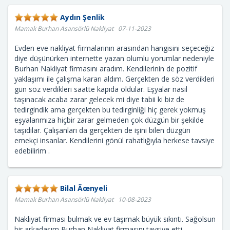
Aydın Şenlik
Mamak Burhan Asansörlü Nakliyat 07-11-2023
Evden eve nakliyat firmalarının arasından hangisini seçeceğiz
diye düşünürken internette yazan olumlu yorumlar nedeniyle
Burhan Nakliyat firmasını aradım. Kendilerinin de pozitif
yaklaşımı ile çalışma kararı aldım. Gerçekten de söz verdikleri
gün söz verdikleri saatte kapıda oldular. Eşyalar nasıl
taşınacak acaba zarar gelecek mi diye tabii ki biz de
tedirgindik ama gerçekten bu tedirginliği hiç gerek yokmuş
eşyalarımıza hiçbir zarar gelmeden çok düzgün bir şekilde
taşıdılar. Çalışanları da gerçekten de işini bilen düzgün
emekçi insanlar. Kendilerini gönül rahatlığıyla herkese tavsiye
edebilirim .
Bilal Ãœnyeli
Mamak Burhan Asansörlü Nakliyat 10-08-2023
Nakliyat firması bulmak ve ev taşımak büyük sıkıntı. Sağolsun
bir arkadaşım Burhan Nakliyat firmasını tavsiye etti.