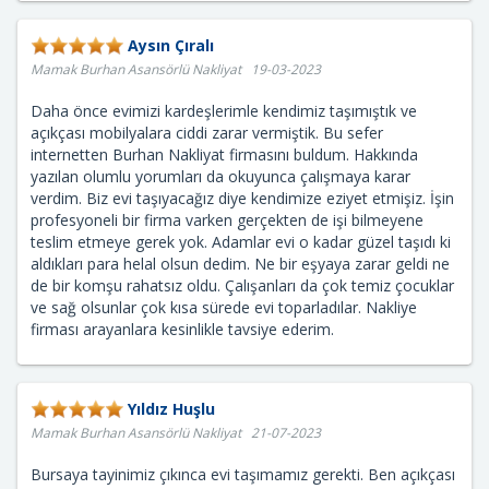
Aysın Çıralı
Mamak Burhan Asansörlü Nakliyat 19-03-2023
Daha önce evimizi kardeşlerimle kendimiz taşımıştık ve
açıkçası mobilyalara ciddi zarar vermiştik. Bu sefer
internetten Burhan Nakliyat firmasını buldum. Hakkında
yazılan olumlu yorumları da okuyunca çalışmaya karar
verdim. Biz evi taşıyacağız diye kendimize eziyet etmişiz. İşin
profesyoneli bir firma varken gerçekten de işi bilmeyene
teslim etmeye gerek yok. Adamlar evi o kadar güzel taşıdı ki
aldıkları para helal olsun dedim. Ne bir eşyaya zarar geldi ne
de bir komşu rahatsız oldu. Çalışanları da çok temiz çocuklar
ve sağ olsunlar çok kısa sürede evi toparladılar. Nakliye
firması arayanlara kesinlikle tavsiye ederim.
Yıldız Huşlu
Mamak Burhan Asansörlü Nakliyat 21-07-2023
Bursaya tayinimiz çıkınca evi taşımamız gerekti. Ben açıkçası