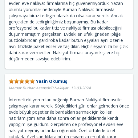
evden eve nakliyat firmalarına hiç güvenemiyorduk. Yazan
olumlu yorumlar nedeniyle Burhan Nakliyat firmasıyla
çalışmaya biraz tedirgin olarak da olsa karar verdik. Ancak
gerçekten de tedirginliğimiz boşunaymış. Bu kadar
profesyonel bu kadar titiz ve nakliyat firması olabileceğini
düşünmemiştim gerçekten. Evdeki en ufak iğneden ipliğe
buzdolabından gardıroba kadar bütün eşyaları aynı özenle
aynı titizlikle paketlediler ve taşıdılar. Hiçbir eşyamıza bir çizik
dahi zarar vermediler. Nakliyat firması arayan kişilere hiç
düşünmeden tavsiye edebilirim.
Yasin Okumuş
Mamak Burhan Asansörlü Nakliyat 13-03-2024
İnternetteki yorumları beğenip Burhan Nakliyat firması ile
çalışmaya karar verdik. Söyledikleri gün onlar gelmeden önce
evde büyük poşetler ile bardakları sarmak için kolileri
hazırlamıştım ama daha sonra onlar geldiklerinde kendi
yaptığım işe güldüm. Gerçekten de profesyonel evden eve
nakliyat neymiş onlardan öğrendik. Özel örtülerle özel
kutularla özel sandıklara bütün eşyamıza en ufak zarar