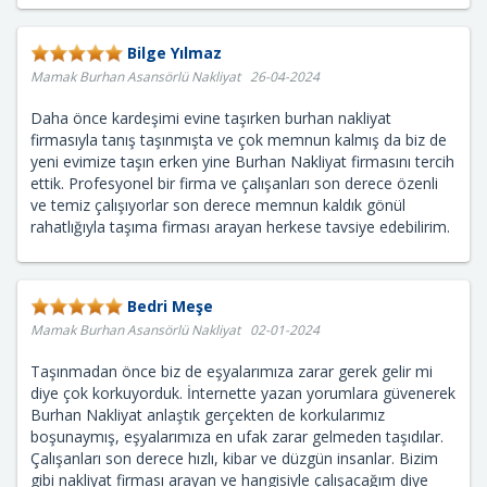
Bilge Yılmaz
Mamak Burhan Asansörlü Nakliyat 26-04-2024
Daha önce kardeşimi evine taşırken burhan nakliyat
firmasıyla tanış taşınmışta ve çok memnun kalmış da biz de
yeni evimize taşın erken yine Burhan Nakliyat firmasını tercih
ettik. Profesyonel bir firma ve çalışanları son derece özenli
ve temiz çalışıyorlar son derece memnun kaldık gönül
rahatlığıyla taşıma firması arayan herkese tavsiye edebilirim.
Bedri Meşe
Mamak Burhan Asansörlü Nakliyat 02-01-2024
Taşınmadan önce biz de eşyalarımıza zarar gerek gelir mi
diye çok korkuyorduk. İnternette yazan yorumlara güvenerek
Burhan Nakliyat anlaştık gerçekten de korkularımız
boşunaymış, eşyalarımıza en ufak zarar gelmeden taşıdılar.
Çalışanları son derece hızlı, kibar ve düzgün insanlar. Bizim
gibi nakliyat firması arayan ve hangisiyle çalışacağım diye