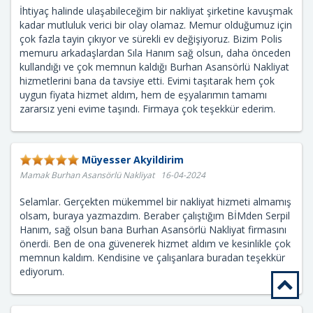
İhtiyaç halinde ulaşabileceğim bir nakliyat şirketine kavuşmak
kadar mutluluk verici bir olay olamaz. Memur olduğumuz için
çok fazla tayin çıkıyor ve sürekli ev değişiyoruz. Bizim Polis
memuru arkadaşlardan Sıla Hanım sağ olsun, daha önceden
kullandığı ve çok memnun kaldığı Burhan Asansörlü Nakliyat
hizmetlerini bana da tavsiye etti. Evimi taşıtarak hem çok
uygun fiyata hizmet aldım, hem de eşyalarımın tamamı
zararsız yeni evime taşındı. Firmaya çok teşekkür ederim.
Müyesser Akyildirim
Mamak Burhan Asansörlü Nakliyat 16-04-2024
Selamlar. Gerçekten mükemmel bir nakliyat hizmeti almamış
olsam, buraya yazmazdım. Beraber çalıştığım BİMden Serpil
Hanım, sağ olsun bana Burhan Asansörlü Nakliyat firmasını
önerdi. Ben de ona güvenerek hizmet aldım ve kesinlikle çok
memnun kaldım. Kendisine ve çalışanlara buradan teşekkür
ediyorum.