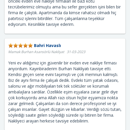
önceki evden eve nakliye firmaları ile bazı kötü
tecrübelerimiz olmuştu ama bu sefer gerçekten işini bilen bir
firma ile çalıştık. Apartmanda da kimse rahatsız olmadı hiç
patırtısız işlerini bitirdiler. Tüm çalışanlarına teşekkür
ediyorum. Kesinlikle tavsiye ederim.
Bahri Havaslı
Mamak Burhan Asansörlü Nakliyat 31-03-2023
Yeni ev aldığımız için güvenilir bir evden eve nakliye firması
arıyordum. Kayınbiraderim Burhan Nakliyatı tavsiye etti.
Kendisi geçen sene evini taşımıştı ve çok memnun kalmıştı.
Biz de aynı firma ile çalışalı dedik. Evdeki tüm yatak odasını,
salonu ve ağır mobilyaları tek tek söktüler ve korumalı
ambalajlara sardılar. Özellikle eşim eşyalara zarar gelir diye
çok korkuyordu ama Allah razı olsun hiçbir eşyamıza nokta
zarar gelmedi. Çalışanları da son derece profesyonel ve iyi
çalışan insanlar. Gayet düzgün ve kibarlar. Verdiği sözü tutan,
söylediği saate gelen söylediği sürede işi bitiren bir firma.
Nakliyeci arayan herkese tavsiye edebilirim.