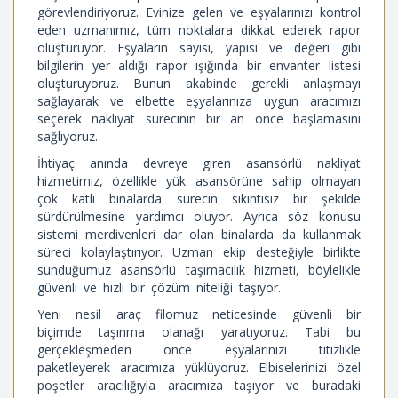
görevlendiriyoruz. Evinize gelen ve eşyalarınızı kontrol
eden uzmanımız, tüm noktalara dikkat ederek rapor
oluşturuyor. Eşyaların sayısı, yapısı ve değeri gibi
bilgilerin yer aldığı rapor ışığında bir envanter listesi
oluşturuyoruz. Bunun akabinde gerekli anlaşmayı
sağlayarak ve elbette eşyalarınıza uygun aracımızı
seçerek nakliyat sürecinin bir an önce başlamasını
sağlıyoruz.
İhtiyaç anında devreye giren asansörlü nakliyat
hizmetimiz, özellikle yük asansörüne sahip olmayan
çok katlı binalarda sürecin sıkıntısız bir şekilde
sürdürülmesine yardımcı oluyor. Ayrıca söz konusu
sistemi merdivenleri dar olan binalarda da kullanmak
süreci kolaylaştırıyor. Uzman ekip desteğiyle birlikte
sunduğumuz asansörlü taşımacılık hizmeti, böylelikle
güvenli ve hızlı bir çözüm niteliği taşıyor.
Yeni nesil araç filomuz neticesinde güvenli bir
biçimde taşınma olanağı yaratıyoruz. Tabi bu
gerçekleşmeden önce eşyalarınızı titizlikle
paketleyerek aracımıza yüklüyoruz. Elbiselerinizi özel
poşetler aracılığıyla aracımıza taşıyor ve buradaki