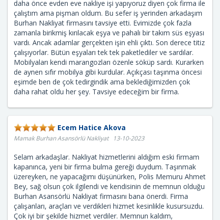
daha önce evden eve nakliye işi yapıyoruz diyen çok firma ile
çalıştım ama pişman oldum. Bu sefer iş yerinden arkadaşım
Burhan Nakliyat firmasını tavsiye etti. Evimizde çok fazla
zamanla birikmiş kırılacak eşya ve pahalı bir takım süs eşyası
vardı. Ancak adamlar gerçekten işin ehli çıktı. Son derece titiz
çalışıyorlar. Bütün eşyaları tek tek paketlediler ve sardılar.
Mobilyaları kendi marangozları özenle söküp sardı. Kurarken
de aynen sıfır mobilya gibi kurdular. Açıkçası taşınma öncesi
eşimde ben de çok tedirgindik ama beklediğimizden çok
daha rahat oldu her şey. Tavsiye edeceğim bir firma.
Ecem Hatice Akova
Mamak Burhan Asansörlü Nakliyat 13-10-2023
Selam arkadaşlar. Nakliyat hizmetlerini aldığım eski firmam
kapanınca, yeni bir firma bulma gereği duydum. Taşınmak
üzereyken, ne yapacağımı düşünürken, Polis Memuru Ahmet
Bey, sağ olsun çok ilgilendi ve kendisinin de memnun olduğu
Burhan Asansörlü Nakliyat firmasını bana önerdi. Firma
çalışanları, araçları ve verdikleri hizmet kesinlikle kusursuzdu.
Çok iyi bir şekilde hizmet verdiler. Memnun kaldım,