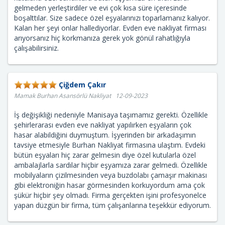
gelmeden yerleştirdiler ve evi çok kısa süre içeresinde
boşalttılar. Size sadece özel eşyalarınızı toparlamanız kalıyor.
Kalan her şeyi onlar hallediyorlar. Evden eve nakliyat firması
arıyorsanız hiç korkmanıza gerek yok gönül rahatlığıyla
çalışabilirsiniz.
Çiğdem Çakır
Mamak Burhan Asansörlü Nakliyat 12-09-2023
İş değişikliği nedeniyle Manisaya taşımamız gerekti. Özellikle
şehirlerarası evden eve nakliyat yapılırken eşyaların çok
hasar alabildiğini duymuştum. İşyerinden bir arkadaşımın
tavsiye etmesiyle Burhan Nakliyat firmasına ulaştım. Evdeki
bütün eşyaları hiç zarar gelmesin diye özel kutularla özel
ambalajlarla sardılar hiçbir eşyamıza zarar gelmedi. Özellikle
mobilyaların çizilmesinden veya buzdolabı çamaşır makinası
gibi elektroniğin hasar görmesinden korkuyordum ama çok
şükür hiçbir şey olmadı. Firma gerçekten işini profesyonelce
yapan düzgün bir firma, tüm çalışanlarına teşekkür ediyorum.