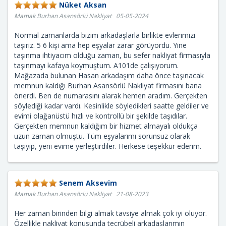
Nüket Aksan
Mamak Burhan Asansörlü Nakliyat 05-05-2024
Normal zamanlarda bizim arkadaşlarla birlikte evlerimizi
taşırız. 5 6 kişi ama hep eşyalar zarar görüyordu. Yine
taşınma ihtiyacım olduğu zaman, bu sefer nakliyat firmasıyla
taşınmayı kafaya koymuştum. A101de çalışıyorum.
Mağazada bulunan Hasan arkadaşım daha önce taşınacak
memnun kaldığı Burhan Asansörlü Nakliyat firmasını bana
önerdi. Ben de numarasını alarak hemen aradım. Gerçekten
söylediği kadar vardı. Kesinlikle söyledikleri saatte geldiler ve
evimi olağanüstü hızlı ve kontrollü bir şekilde taşıdılar.
Gerçekten memnun kaldığım bir hizmet almayalı oldukça
uzun zaman olmuştu. Tüm eşyalarımı sorunsuz olarak
taşıyıp, yeni evime yerleştirdiler. Herkese teşekkür ederim.
Senem Aksevim
Mamak Burhan Asansörlü Nakliyat 21-08-2023
Her zaman birinden bilgi almak tavsiye almak çok iyi oluyor.
Özellikle nakliyat konusunda tecrübeli arkadaşlarımın