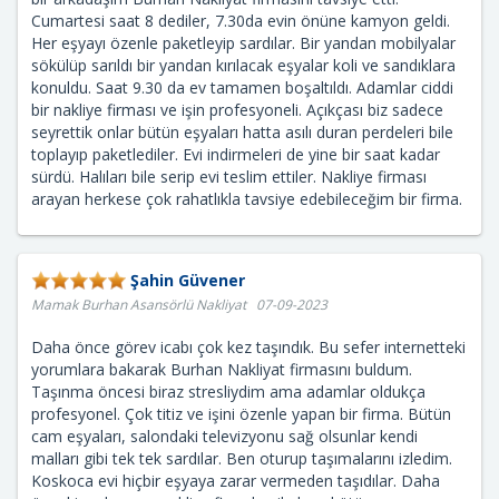
Cumartesi saat 8 dediler, 7.30da evin önüne kamyon geldi.
Her eşyayı özenle paketleyip sardılar. Bir yandan mobilyalar
sökülüp sarıldı bir yandan kırılacak eşyalar koli ve sandıklara
konuldu. Saat 9.30 da ev tamamen boşaltıldı. Adamlar ciddi
bir nakliye firması ve işin profesyoneli. Açıkçası biz sadece
seyrettik onlar bütün eşyaları hatta asılı duran perdeleri bile
toplayıp paketlediler. Evi indirmeleri de yine bir saat kadar
sürdü. Halıları bile serip evi teslim ettiler. Nakliye firması
arayan herkese çok rahatlıkla tavsiye edebileceğim bir firma.
Şahin Güvener
Mamak Burhan Asansörlü Nakliyat 07-09-2023
Daha önce görev icabı çok kez taşındık. Bu sefer internetteki
yorumlara bakarak Burhan Nakliyat firmasını buldum.
Taşınma öncesi biraz stresliydim ama adamlar oldukça
profesyonel. Çok titiz ve işini özenle yapan bir firma. Bütün
cam eşyaları, salondaki televizyonu sağ olsunlar kendi
malları gibi tek tek sardılar. Ben oturup taşımalarını izledim.
Koskoca evi hiçbir eşyaya zarar vermeden taşıdılar. Daha