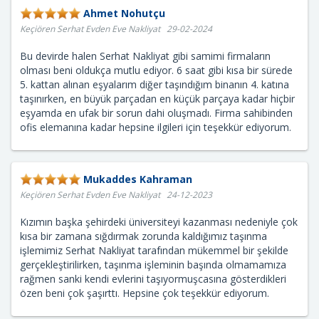
Ahmet Nohutçu
Keçiören Serhat Evden Eve Nakliyat 29-02-2024
Bu devirde halen Serhat Nakliyat gibi samimi firmaların
olması beni oldukça mutlu ediyor. 6 saat gibi kısa bir sürede
5. kattan alınan eşyalarım diğer taşındığım binanın 4. katına
taşınırken, en büyük parçadan en küçük parçaya kadar hiçbir
eşyamda en ufak bir sorun dahi oluşmadı. Firma sahibinden
ofis elemanına kadar hepsine ilgileri için teşekkür ediyorum.
Mukaddes Kahraman
Keçiören Serhat Evden Eve Nakliyat 24-12-2023
Kızımın başka şehirdeki üniversiteyi kazanması nedeniyle çok
kısa bir zamana sığdırmak zorunda kaldığımız taşınma
işlemimiz Serhat Nakliyat tarafından mükemmel bir şekilde
gerçekleştirilirken, taşınma işleminin başında olmamamıza
rağmen sanki kendi evlerini taşıyormuşcasına gösterdikleri
özen beni çok şaşırttı. Hepsine çok teşekkür ediyorum.