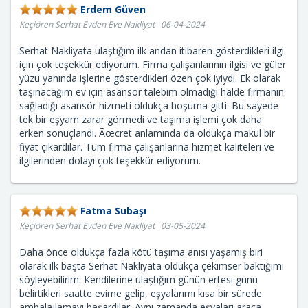
Erdem Güven
Keçiören Serhat Evden Eve Nakliyat 06-04-2024
Serhat Nakliyata ulaştığım ilk andan itibaren gösterdikleri ilgi
için çok teşekkür ediyorum. Firma çalışanlarının ilgisi ve güler
yüzü yanında işlerine gösterdikleri özen çok iyiydi. Ek olarak
taşınacağım ev için asansör talebim olmadığı halde firmanın
sağladığı asansör hizmeti oldukça hoşuma gitti. Bu sayede
tek bir eşyam zarar görmedi ve taşıma işlemi çok daha
erken sonuçlandı. Ãœcret anlamında da oldukça makul bir
fiyat çıkardılar. Tüm firma çalışanlarına hizmet kaliteleri ve
ilgilerinden dolayı çok teşekkür ediyorum.
Fatma Subaşı
Keçiören Serhat Evden Eve Nakliyat 03-05-2024
Daha önce oldukça fazla kötü taşıma anısı yaşamış biri
olarak ilk başta Serhat Nakliyata oldukça çekimser baktığımı
söyleyebilirim. Kendilerine ulaştığım günün ertesi günü
belirtikleri saatte evime gelip, eşyalarımı kısa bir sürede
ambalajlamayı başardılar. Aynı zamanda eşyaları araca