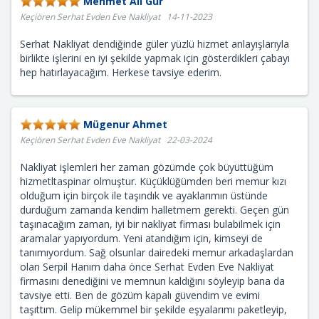
Mehmet Ali Gür
Keçiören Serhat Evden Eve Nakliyat 14-11-2023
Serhat Nakliyat dendiğinde güler yüzlü hizmet anlayışlarıyla
birlikte işlerini en iyi şekilde yapmak için gösterdikleri çabayı
hep hatırlayacağım. Herkese tavsiye ederim.
Mügenur Ahmet
Keçiören Serhat Evden Eve Nakliyat 22-03-2024
Nakliyat işlemleri her zaman gözümde çok büyüttüğüm
hizmetltaspinar olmuştur. Küçüklüğümden beri memur kızı
olduğum için birçok ile taşındık ve ayaklarımın üstünde
durduğum zamanda kendim halletmem gerekti. Geçen gün
taşınacağım zaman, iyi bir nakliyat firması bulabilmek için
aramalar yapıyordum. Yeni atandığım için, kimseyi de
tanımıyordum. Sağ olsunlar dairedeki memur arkadaşlardan
olan Serpil Hanım daha önce Serhat Evden Eve Nakliyat
firmasını denediğini ve memnun kaldığını söyleyip bana da
tavsiye etti. Ben de gözüm kapalı güvendim ve evimi
taşıttım. Gelip mükemmel bir şekilde eşyalarımı paketleyip,