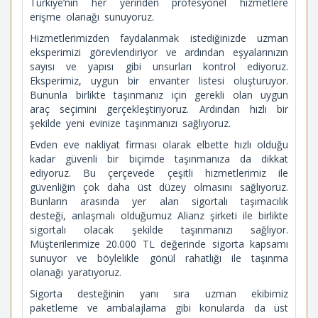
Türkiye’nin her yerinden profesyonel hizmetlere
erişme olanağı sunuyoruz.
Hizmetlerimizden faydalanmak istediğinizde uzman
eksperimizi görevlendiriyor ve ardından eşyalarınızın
sayısı ve yapısı gibi unsurları kontrol ediyoruz.
Eksperimiz, uygun bir envanter listesi oluşturuyor.
Bununla birlikte taşınmanız için gerekli olan uygun
araç seçimini gerçekleştiriyoruz. Ardından hızlı bir
şekilde yeni evinize taşınmanızı sağlıyoruz.
Evden eve nakliyat firması olarak elbette hızlı olduğu
kadar güvenli bir biçimde taşınmanıza da dikkat
ediyoruz. Bu çerçevede çeşitli hizmetlerimiz ile
güvenliğin çok daha üst düzey olmasını sağlıyoruz.
Bunların arasında yer alan sigortalı taşımacılık
desteği, anlaşmalı olduğumuz Alianz şirketi ile birlikte
sigortalı olacak şekilde taşınmanızı sağlıyor.
Müşterilerimize 20.000 TL değerinde sigorta kapsamı
sunuyor ve böylelikle gönül rahatlığı ile taşınma
olanağı yaratıyoruz.
Sigorta desteğinin yanı sıra uzman ekibimiz
paketleme ve ambalajlama gibi konularda da üst