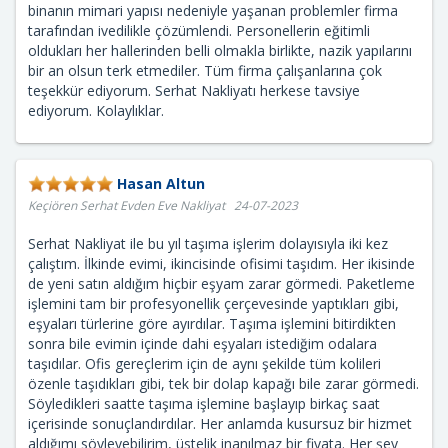
binanın mimari yapısı nedeniyle yaşanan problemler firma
tarafından ivedilikle çözümlendi. Personellerin eğitimli
oldukları her hallerinden belli olmakla birlikte, nazik yapılarını
bir an olsun terk etmediler. Tüm firma çalışanlarına çok
teşekkür ediyorum. Serhat Nakliyatı herkese tavsiye
ediyorum. Kolaylıklar.
Hasan Altun
Keçiören Serhat Evden Eve Nakliyat 24-07-2023
Serhat Nakliyat ile bu yıl taşıma işlerim dolayısıyla iki kez
çalıştım. İlkinde evimi, ikincisinde ofisimi taşıdım. Her ikisinde
de yeni satın aldığım hiçbir eşyam zarar görmedi. Paketleme
işlemini tam bir profesyonellik çerçevesinde yaptıkları gibi,
eşyaları türlerine göre ayırdılar. Taşıma işlemini bitirdikten
sonra bile evimin içinde dahi eşyaları istediğim odalara
taşıdılar. Ofis gereçlerim için de aynı şekilde tüm kolileri
özenle taşıdıkları gibi, tek bir dolap kapağı bile zarar görmedi.
Söyledikleri saatte taşıma işlemine başlayıp birkaç saat
içerisinde sonuçlandırdılar. Her anlamda kusursuz bir hizmet
aldığımı söyleyebilirim, üstelik inanılmaz bir fiyata. Her şey