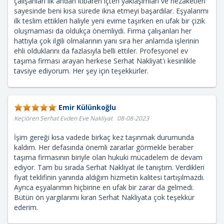
çalışanları ilk andan itibaren içten yaklaşımları ve nezaketleri
sayesinde beni kısa sürede ikna etmeyi başardılar. Eşyalarımı
ilk teslim ettikleri haliyle yeni evime taşırken en ufak bir çizik
oluşmaması da oldukça önemliydi. Firma çalışanları her
hattıyla çok ilgili olmalarının yanı sıra her anlamda işlerinin
ehli olduklarını da fazlasıyla belli ettiler. Profesyonel ev
taşıma firması arayan herkese Serhat Nakliyat'ı kesinlikle
tavsiye ediyorum. Her şey için teşekkürler.
Emir Külünkoğlu
Keçiören Serhat Evden Eve Nakliyat 08-08-2023
İşim gereği kısa vadede birkaç kez taşınmak durumunda
kaldım. Her defasında önemli zararlar görmekle beraber
taşıma firmasının biriyle olan hukuki mücadelem de devam
ediyor. Tam bu sırada Serhat Nakliyat ile tanıştım. Verdikleri
fiyat teklifinin yanında aldığım hizmetin kalitesi tartışılmazdı.
Ayrıca eşyalarımın hiçbirine en ufak bir zarar da gelmedi.
Bütün ön yargılarımı kıran Serhat Nakliyata çok teşekkür
ederim.