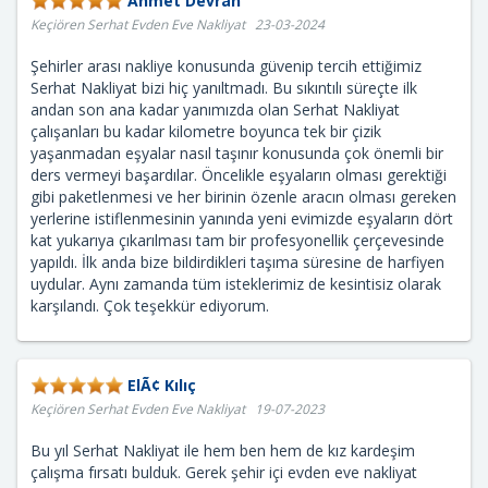
Ahmet Devran
Keçiören Serhat Evden Eve Nakliyat 23-03-2024
Şehirler arası nakliye konusunda güvenip tercih ettiğimiz
Serhat Nakliyat bizi hiç yanıltmadı. Bu sıkıntılı süreçte ilk
andan son ana kadar yanımızda olan Serhat Nakliyat
çalışanları bu kadar kilometre boyunca tek bir çizik
yaşanmadan eşyalar nasıl taşınır konusunda çok önemli bir
ders vermeyi başardılar. Öncelikle eşyaların olması gerektiği
gibi paketlenmesi ve her birinin özenle aracın olması gereken
yerlerine istiflenmesinin yanında yeni evimizde eşyaların dört
kat yukarıya çıkarılması tam bir profesyonellik çerçevesinde
yapıldı. İlk anda bize bildirdikleri taşıma süresine de harfiyen
uydular. Aynı zamanda tüm isteklerimiz de kesintisiz olarak
karşılandı. Çok teşekkür ediyorum.
ElÃ¢ Kılıç
Keçiören Serhat Evden Eve Nakliyat 19-07-2023
Bu yıl Serhat Nakliyat ile hem ben hem de kız kardeşim
çalışma fırsatı bulduk. Gerek şehir içi evden eve nakliyat