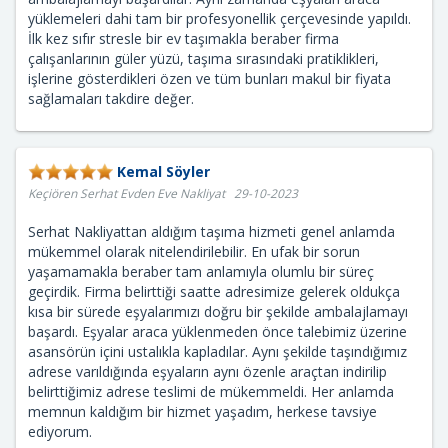
yüklemeleri dahi tam bir profesyonellik çerçevesinde yapıldı.
İlk kez sıfır stresle bir ev taşımakla beraber firma
çalışanlarının güler yüzü, taşıma sırasındaki pratiklikleri,
işlerine gösterdikleri özen ve tüm bunları makul bir fiyata
sağlamaları takdire değer.
Kemal Söyler
Keçiören Serhat Evden Eve Nakliyat 29-10-2023
Serhat Nakliyattan aldığım taşıma hizmeti genel anlamda
mükemmel olarak nitelendirilebilir. En ufak bir sorun
yaşamamakla beraber tam anlamıyla olumlu bir süreç
geçirdik. Firma belirttiği saatte adresimize gelerek oldukça
kısa bir sürede eşyalarımızı doğru bir şekilde ambalajlamayı
başardı. Eşyalar araca yüklenmeden önce talebimiz üzerine
asansörün içini ustalıkla kapladılar. Aynı şekilde taşındığımız
adrese varıldığında eşyaların aynı özenle araçtan indirilip
belirttiğimiz adrese teslimi de mükemmeldi. Her anlamda
memnun kaldığım bir hizmet yaşadım, herkese tavsiye
ediyorum.