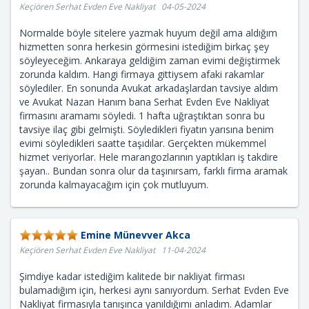
Keçiören Serhat Evden Eve Nakliyat 04-05-2024
Normalde böyle sitelere yazmak huyum değil ama aldığım
hizmetten sonra herkesin görmesini istediğim birkaç şey
söyleyeceğim. Ankaraya geldiğim zaman evimi değiştirmek
zorunda kaldım. Hangi firmaya gittiysem afaki rakamlar
söylediler. En sonunda Avukat arkadaşlardan tavsiye aldım
ve Avukat Nazan Hanım bana Serhat Evden Eve Nakliyat
firmasını aramamı söyledi. 1 hafta uğraştıktan sonra bu
tavsiye ilaç gibi gelmişti. Söyledikleri fiyatın yarısına benim
evimi söyledikleri saatte taşıdılar. Gerçekten mükemmel
hizmet veriyorlar. Hele marangozlarının yaptıkları iş takdire
şayan.. Bundan sonra olur da taşınırsam, farklı firma aramak
zorunda kalmayacağım için çok mutluyum.
Emine Münevver Akca
Keçiören Serhat Evden Eve Nakliyat 11-04-2024
Şimdiye kadar istediğim kalitede bir nakliyat firması
bulamadığım için, herkesi aynı sanıyordum. Serhat Evden Eve
Nakliyat firmasıyla tanışınca yanıldığımı anladım. Adamlar