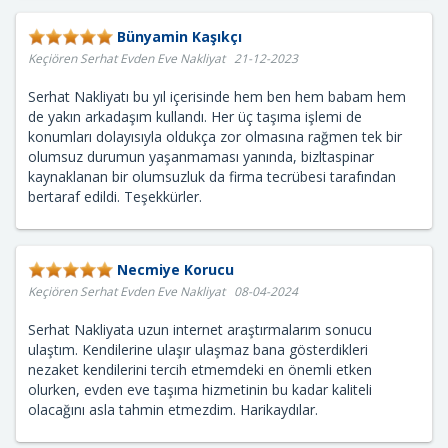
Bünyamin Kaşıkçı
Keçiören Serhat Evden Eve Nakliyat 21-12-2023
Serhat Nakliyatı bu yıl içerisinde hem ben hem babam hem
de yakın arkadaşım kullandı. Her üç taşıma işlemi de
konumları dolayısıyla oldukça zor olmasına rağmen tek bir
olumsuz durumun yaşanmaması yanında, bizltaspinar
kaynaklanan bir olumsuzluk da firma tecrübesi tarafından
bertaraf edildi. Teşekkürler.
Necmiye Korucu
Keçiören Serhat Evden Eve Nakliyat 08-04-2024
Serhat Nakliyata uzun internet araştırmalarım sonucu
ulaştım. Kendilerine ulaşır ulaşmaz bana gösterdikleri
nezaket kendilerini tercih etmemdeki en önemli etken
olurken, evden eve taşıma hizmetinin bu kadar kaliteli
olacağını asla tahmin etmezdim. Harikaydılar.