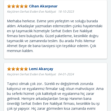
Cihan Akarpınar
Keçiören Serhat Evden Eve Nakliyat 18-10-2023
Merhaba herkese. Evime yeni yerleştim ve soluğu burada
aldım. Arkadaşlar yazmadan edemezdim çünkü hayatımdaki
en iyi taşımacılık hizmetiyle Serhat Evden Eve Nakliyat
firması beni buluşturdu. Güzel paketleme, kesinlikle doğru
taşımacılık ve zamanında teslim. Bu arada Polis Memur
Ahmet Beye de bana tavsiyesi için teşekkür ederim. Çok
memnun kaldım.
Lemi Akarçay
Keçiören Serhat Evden Eve Nakliyat 04-01-2024
Tayinci olmak çok zor.. Sürekli ev değiştirmek zorunda
kalıyoruz ve eşyalarımız firmalar sağ olsun mahvoluyor. Ama
bu seferki hizmet çok kaliteliydi ve eşyalarıma hiç zarar
gelmedi. Hemşire arkadaşlardan Serap Hanımın bana
önerdiği Serhat Evden Eve Nakliyat firması, kesinlikle bu işi
çok iyi yapıyor. Hiç zarar görmeden kısa zamanda evimi