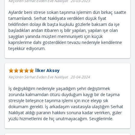
Keçiören Serhat Evden Eve Nakliyat 20-03-2023
Aylardır beni strese sokan taşınma işlemim dün birkaç saatte
tamamlandı. Serhat Nakliyata verdikleri düşük fiyat
teklifinden dolayı ilk başta kuşkulu gözlerle baksam da işe
başladıkları andan itibaren iş bilir yapıları, yapılan işe olan
saygıları yanında müşteri memnuniyeti için küçük
kaprislerime dahi gösterdikleri tevazu nedeniyle kendilerine
teşekkür ediyorum.
İlker Aksoy
Keçiören Serhat Evden Eve Nakliyat 20-04-2024
İş değişikliğim nedeniyle yaşadığım şehri değiştirmek
zorunda kalmamdan ötürü duyduğum kaygı bir de taşıma
stresiyle birleşince taşınma işlemi için ince eleyip sık
dokumam gerekti. İş arkadaşım vasıtasıyla ulaştığım Serhat
Nakliyat aldığı paranın hakkını sonuna kadar verirken, güler
yüzlü hizmetlerini de hiç unutmayacağım. Sevgilerimle.