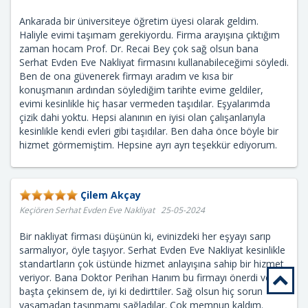
Ankarada bir üniversiteye öğretim üyesi olarak geldim.
Haliyle evimi taşımam gerekiyordu. Firma arayışına çıktığım
zaman hocam Prof. Dr. Recai Bey çok sağ olsun bana
Serhat Evden Eve Nakliyat firmasını kullanabileceğimi söyledi.
Ben de ona güvenerek firmayı aradım ve kısa bir
konuşmanın ardından söylediğim tarihte evime geldiler,
evimi kesinlikle hiç hasar vermeden taşıdılar. Eşyalarımda
çizik dahi yoktu. Hepsi alanının en iyisi olan çalışanlarıyla
kesinlikle kendi evleri gibi taşıdılar. Ben daha önce böyle bir
hizmet görmemiştim. Hepsine ayrı ayrı teşekkür ediyorum.
Çilem Akçay
Keçiören Serhat Evden Eve Nakliyat 25-05-2024
Bir nakliyat firması düşünün ki, evinizdeki her eşyayı sarıp
sarmalıyor, öyle taşıyor. Serhat Evden Eve Nakliyat kesinlikle
standartların çok üstünde hizmet anlayışına sahip bir hizmet
veriyor. Bana Doktor Perihan Hanım bu firmayı önerdi ve ilk
başta çekinsem de, iyi ki dedirttiler. Sağ olsun hiç sorun
yaşamadan taşınmamı sağladılar. Çok memnun kaldım.