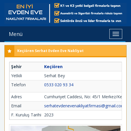
Menü
Toggle
navigat
Keçiören Serhat Evden Eve Nakliyat
Şehir
Keçiören
Yetkili
Serhat Bey
Telefon
0533 020 93 34
Adres
Cumhuriyet Caddesi, No: 45/1 Merkez/Keçiör
Email
serhatevdenevenakliyatfirmasi@gmail.com
F. Kuruluş Tarihi
2023