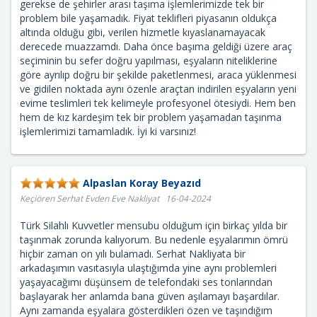
gerekse de şehirler arası taşıma işlemlerimizde tek bir
problem bile yaşamadık. Fiyat teklifleri piyasanın oldukça
altında olduğu gibi, verilen hizmetle kıyaslanamayacak
derecede muazzamdı. Daha önce başıma geldiği üzere araç
seçiminin bu sefer doğru yapılması, eşyaların niteliklerine
göre ayrılıp doğru bir şekilde paketlenmesi, araca yüklenmesi
ve gidilen noktada aynı özenle araçtan indirilen eşyaların yeni
evime teslimleri tek kelimeyle profesyonel ötesiydi. Hem ben
hem de kız kardeşim tek bir problem yaşamadan taşınma
işlemlerimizi tamamladık. İyi ki varsınız!
Alpaslan Koray Beyazıd
Keçiören Serhat Evden Eve Nakliyat 16-04-2024
Türk Silahlı Kuvvetler mensubu olduğum için birkaç yılda bir
taşınmak zorunda kalıyorum. Bu nedenle eşyalarımın ömrü
hiçbir zaman on yılı bulamadı. Serhat Nakliyata bir
arkadaşımın vasıtasıyla ulaştığımda yine aynı problemleri
yaşayacağımı düşünsem de telefondaki ses tonlarından
başlayarak her anlamda bana güven aşılamayı başardılar.
Aynı zamanda eşyalara gösterdikleri özen ve taşındığım