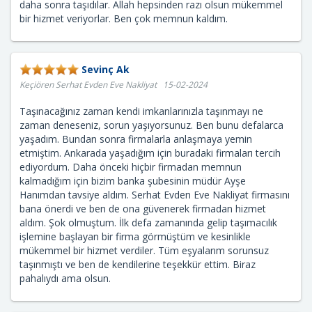
daha sonra taşıdılar. Allah hepsinden razı olsun mükemmel
bir hizmet veriyorlar. Ben çok memnun kaldım.
Sevinç Ak
Keçiören Serhat Evden Eve Nakliyat 15-02-2024
Taşınacağınız zaman kendi imkanlarınızla taşınmayı ne
zaman deneseniz, sorun yaşıyorsunuz. Ben bunu defalarca
yaşadım. Bundan sonra firmalarla anlaşmaya yemin
etmiştim. Ankarada yaşadığım için buradaki firmaları tercih
ediyordum. Daha önceki hiçbir firmadan memnun
kalmadığım için bizim banka şubesinin müdür Ayşe
Hanımdan tavsiye aldım. Serhat Evden Eve Nakliyat firmasını
bana önerdi ve ben de ona güvenerek firmadan hizmet
aldım. Şok olmuştum. İlk defa zamanında gelip taşımacılık
işlemine başlayan bir firma görmüştüm ve kesinlikle
mükemmel bir hizmet verdiler. Tüm eşyalarım sorunsuz
taşınmıştı ve ben de kendilerine teşekkür ettim. Biraz
pahalıydı ama olsun.