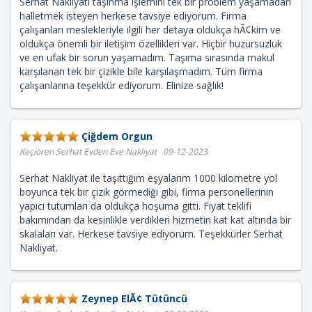
Serhat Nakliyatı taşınma işlemini tek bir problem yaşamadan
halletmek isteyen herkese tavsiye ediyorum. Firma
çalışanları meslekleriyle ilgili her detaya oldukça hÃ¢kim ve
oldukça önemli bir iletişim özellikleri var. Hiçbir huzursuzluk
ve en ufak bir sorun yaşamadım. Taşıma sırasında makul
karşılanan tek bir çizikle bile karşılaşmadım. Tüm firma
çalışanlarına teşekkür ediyorum. Elinize sağlık!
Çiğdem Orgun
Keçiören Serhat Evden Eve Nakliyat 09-12-2023
Serhat Nakliyat ile taşıttığım eşyalarım 1000 kilometre yol
boyunca tek bir çizik görmediği gibi, firma personellerinin
yapıcı tutumları da oldukça hoşuma gitti. Fiyat teklifi
bakımından da kesinlikle verdikleri hizmetin kat kat altında bir
skalaları var. Herkese tavsiye ediyorum. Teşekkürler Serhat
Nakliyat.
Zeynep ElÃ¢ Tütüncü