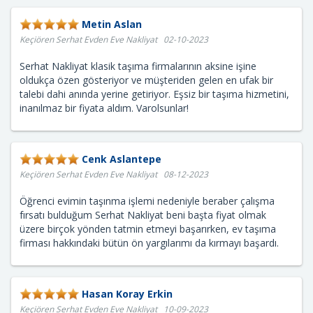
Metin Aslan
Keçiören Serhat Evden Eve Nakliyat 02-10-2023
Serhat Nakliyat klasik taşıma firmalarının aksine işine
oldukça özen gösteriyor ve müşteriden gelen en ufak bir
talebi dahi anında yerine getiriyor. Eşsiz bir taşıma hizmetini,
inanılmaz bir fiyata aldım. Varolsunlar!
Cenk Aslantepe
Keçiören Serhat Evden Eve Nakliyat 08-12-2023
Öğrenci evimin taşınma işlemi nedeniyle beraber çalışma
fırsatı bulduğum Serhat Nakliyat beni başta fiyat olmak
üzere birçok yönden tatmin etmeyi başarırken, ev taşıma
firması hakkındaki bütün ön yargılarımı da kırmayı başardı.
Hasan Koray Erkin
Keçiören Serhat Evden Eve Nakliyat 10-09-2023