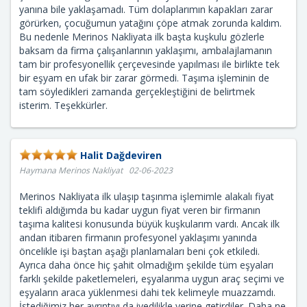
yanına bile yaklaşamadı. Tüm dolaplarımın kapakları zarar
görürken, çocuğumun yatağını çöpe atmak zorunda kaldım.
Bu nedenle Merinos Nakliyata ilk başta kuşkulu gözlerle
baksam da firma çalışanlarının yaklaşımı, ambalajlamanın
tam bir profesyonellik çerçevesinde yapılması ile birlikte tek
bir eşyam en ufak bir zarar görmedi. Taşıma işleminin de
tam söyledikleri zamanda gerçekleştiğini de belirtmek
isterim. Teşekkürler.
Halit Dağdeviren
Haymana Merinos Nakliyat 02-06-2023
Merinos Nakliyata ilk ulaşıp taşınma işlemimle alakalı fiyat
teklifi aldığımda bu kadar uygun fiyat veren bir firmanın
taşıma kalitesi konusunda büyük kuşkularım vardı. Ancak ilk
andan itibaren firmanın profesyonel yaklaşımı yanında
öncelikle işi baştan aşağı planlamaları beni çok etkiledi.
Ayrıca daha önce hiç şahit olmadığım şekilde tüm eşyaları
farklı şekilde paketlemeleri, eşyalarıma uygun araç seçimi ve
eşyaların araca yüklenmesi dahi tek kelimeyle muazzamdı.
İstediğimiz her ayrıntıyı da ivedilikle yerine getirdiler. Daha ne