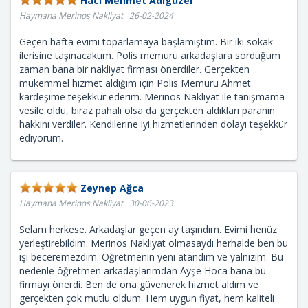
Hacı Mehmet Adıgüzel
Haymana Merinos Nakliyat 26-02-2024
Geçen hafta evimi toparlamaya başlamıştım. Bir iki sokak
ilerisine taşınacaktım. Polis memuru arkadaşlara sorduğum
zaman bana bir nakliyat firması önerdiler. Gerçekten
mükemmel hizmet aldığım için Polis Memuru Ahmet
kardeşime teşekkür ederim. Merinos Nakliyat ile tanışmama
vesile oldu, biraz pahalı olsa da gerçekten aldıkları paranın
hakkını verdiler. Kendilerine iyi hizmetlerinden dolayı teşekkür
ediyorum.
Zeynep Ağca
Haymana Merinos Nakliyat 30-06-2023
Selam herkese. Arkadaşlar geçen ay taşındım. Evimi henüz
yerleştirebildim. Merinos Nakliyat olmasaydı herhalde ben bu
işi beceremezdim. Öğretmenin yeni atandım ve yalnızım. Bu
nedenle öğretmen arkadaşlarımdan Ayşe Hoca bana bu
firmayı önerdi. Ben de ona güvenerek hizmet aldım ve
gerçekten çok mutlu oldum. Hem uygun fiyat, hem kaliteli