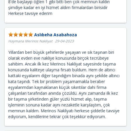
8'de başlayıp öğlen 1 gibi bitti ben çok memnun kaldın
şimdiye kadar en iyi hizmet aldım firmalardan birisidir
Herkese tavsiye ederim
Aslıbeha Asabahoza
Haymana Merinos Nakliyat 29-04-2023
Yıllardan beri büyük şehirlerde yaşayan ve sık taşınan biri
olarak evden eve nakliye konusunda birçok tecrübeye
sahibim. Ancak ilk kez Merinos Nakliyat sayesinde taşıma
konusunda kaliteye ulaşma fırsatı buldum. Hem de altıncı
kattaki eşyalarım diğer taşındığım binada aynı şekilde altıncı
kata taşındı. Tek bir problem yaşamamakla beraber
eşyalarımdan kaynaklanan küçük sıkıntılar dahi firma
çalışanları tarafından anında çözüldü. Aynı zamanda ilk kez
bir taşıma şirketinden güler yüzlü hizmet alıp, taşıma
işleminin sonuna kadar aynı nezaketle karşılaştım, çok
memnun kaldım. Merinos Nakliyatı herkese şiddetle tavsiye
ediyorum, kendilerine tekrar çok teşekkür ediyorum.