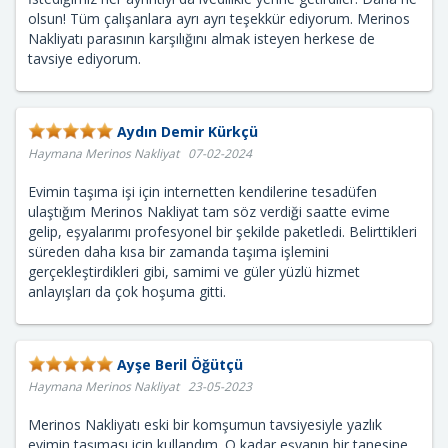
olsun! Tüm çalışanlara ayrı ayrı teşekkür ediyorum. Merinos
Nakliyatı parasının karşılığını almak isteyen herkese de
tavsiye ediyorum.
Aydın Demir Kürkçü
Haymana Merinos Nakliyat 07-02-2024
Evimin taşıma işi için internetten kendilerine tesadüfen
ulaştığım Merinos Nakliyat tam söz verdiği saatte evime
gelip, eşyalarımı profesyonel bir şekilde paketledi. Belirttikleri
süreden daha kısa bir zamanda taşıma işlemini
gerçekleştirdikleri gibi, samimi ve güler yüzlü hizmet
anlayışları da çok hoşuma gitti.
Ayşe Beril Öğütçü
Haymana Merinos Nakliyat 23-05-2023
Merinos Nakliyatı eski bir komşumun tavsiyesiyle yazlık
evimin taşıması için kullandım. O kadar eşyanın bir tanesine