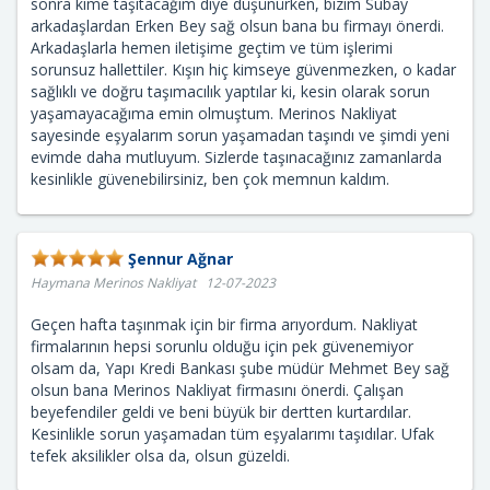
sonra kime taşıtacağım diye düşünürken, bizim Subay
arkadaşlardan Erken Bey sağ olsun bana bu firmayı önerdi.
Arkadaşlarla hemen iletişime geçtim ve tüm işlerimi
sorunsuz hallettiler. Kışın hiç kimseye güvenmezken, o kadar
sağlıklı ve doğru taşımacılık yaptılar ki, kesin olarak sorun
yaşamayacağıma emin olmuştum. Merinos Nakliyat
sayesinde eşyalarım sorun yaşamadan taşındı ve şimdi yeni
evimde daha mutluyum. Sizlerde taşınacağınız zamanlarda
kesinlikle güvenebilirsiniz, ben çok memnun kaldım.
Şennur Ağnar
Haymana Merinos Nakliyat 12-07-2023
Geçen hafta taşınmak için bir firma arıyordum. Nakliyat
firmalarının hepsi sorunlu olduğu için pek güvenemiyor
olsam da, Yapı Kredi Bankası şube müdür Mehmet Bey sağ
olsun bana Merinos Nakliyat firmasını önerdi. Çalışan
beyefendiler geldi ve beni büyük bir dertten kurtardılar.
Kesinlikle sorun yaşamadan tüm eşyalarımı taşıdılar. Ufak
tefek aksilikler olsa da, olsun güzeldi.