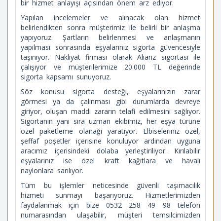
bir hizmet anlayışı açısından önem arz ediyor.
Yapılan incelemeler ve alınacak olan hizmet
belirlendikten sonra müşterimiz ile belirli bir anlaşma
yapıyoruz. Şartların belirlenmesi ve anlaşmanın
yapılması sonrasında eşyalarınız sigorta güvencesiyle
taşınıyor. Nakliyat firması olarak Alianz sigortası ile
çalışıyor ve müşterilerimize 20.000 TL değerinde
sigorta kapsamı sunuyoruz.
Söz konusu sigorta desteği, eşyalarınızın zarar
görmesi ya da çalınması gibi durumlarda devreye
giriyor, oluşan maddi zararın telafi edilmesini sağlıyor.
Sigortanın yanı sıra uzman ekibimiz, her eşya türüne
özel paketleme olanağı yaratıyor. Elbiseleriniz özel,
şeffaf poşetler içerisine konuluyor ardından uyguna
aracımız içerisindeki dolaba yerleştiriliyor. Kırılabilir
eşyalarınız ise özel kraft kağıtlara ve havalı
naylonlara sarılıyor.
Tüm bu işlemler neticesinde güvenli taşımacılık
hizmeti sunmayı başarıyoruz. Hizmetlerimizden
faydalanmak için bize 0532 258 49 98 telefon
numarasından ulaşabilir, müşteri temsilcimizden