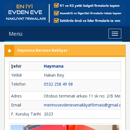
Menü
Toggle
navigat
Haymana Merinos Nakliyat
Şehir
Haymana
Yetkili
Hakan Bey
Telefon
0532 258 49 98
Adres
Otobus terminali arkası 11 sk no: 2/B Merke
Email
merinosevdenevenakliyatfirmasi@gmail.com
F. Kuruluş Tarihi
2023