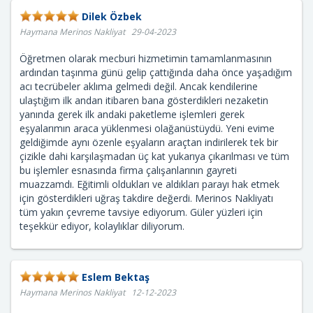
Dilek Özbek
Haymana Merinos Nakliyat 29-04-2023
Öğretmen olarak mecburi hizmetimin tamamlanmasının
ardından taşınma günü gelip çattığında daha önce yaşadığım
acı tecrübeler aklıma gelmedi değil. Ancak kendilerine
ulaştığım ilk andan itibaren bana gösterdikleri nezaketin
yanında gerek ilk andaki paketleme işlemleri gerek
eşyalarımın araca yüklenmesi olağanüstüydü. Yeni evime
geldiğimde aynı özenle eşyaların araçtan indirilerek tek bir
çizikle dahi karşılaşmadan üç kat yukarıya çıkarılması ve tüm
bu işlemler esnasında firma çalışanlarının gayreti
muazzamdı. Eğitimli oldukları ve aldıkları parayı hak etmek
için gösterdikleri uğraş takdire değerdi. Merinos Nakliyatı
tüm yakın çevreme tavsiye ediyorum. Güler yüzleri için
teşekkür ediyor, kolaylıklar diliyorum.
Eslem Bektaş
Haymana Merinos Nakliyat 12-12-2023