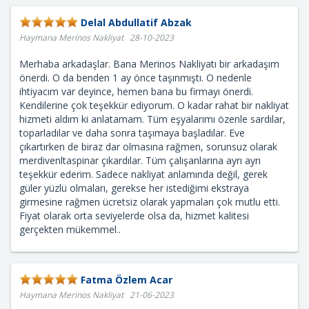
Delal Abdullatif Abzak
Haymana Merinos Nakliyat 28-10-2023
Merhaba arkadaşlar. Bana Merinos Nakliyatı bir arkadaşım
önerdi. O da benden 1 ay önce taşınmıştı. O nedenle
ihtiyacım var deyince, hemen bana bu firmayı önerdi.
Kendilerine çok teşekkür ediyorum. O kadar rahat bir nakliyat
hizmeti aldım ki anlatamam. Tüm eşyalarımı özenle sardılar,
toparladılar ve daha sonra taşımaya başladılar. Eve
çıkartırken de biraz dar olmasına rağmen, sorunsuz olarak
merdivenltaspinar çıkardılar. Tüm çalışanlarına ayrı ayrı
teşekkür ederim. Sadece nakliyat anlamında değil, gerek
güler yüzlü olmaları, gerekse her istediğimi ekstraya
girmesine rağmen ücretsiz olarak yapmaları çok mutlu etti.
Fiyat olarak orta seviyelerde olsa da, hizmet kalitesi
gerçekten mükemmel..
Fatma Özlem Acar
Haymana Merinos Nakliyat 21-06-2023