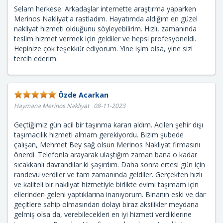
Selam herkese. Arkadaşlar internette araştırma yaparken
Merinos Nakliyat'a rastladım. Hayatımda aldığım en güzel
nakliyat hizmeti olduğunu söyleyebilirim. Hızlı, zamanında
teslim hizmet vermek için geldiler ve hepsi profesyoneldi.
Hepinize çok teşekkür ediyorum. Yine işim olsa, yine sizi
tercih ederim.
Özde Acarkan
Haymana Merinos Nakliyat 08-11-2023
Geçtiğimiz gün acil bir taşınma kararı aldım. Acilen şehir dışı
taşımacılık hizmeti almam gerekiyordu. Bizim şubede
çalışan, Mehmet Bey sağ olsun Merinos Nakliyat firmasını
önerdi. Telefonla arayarak ulaştığım zaman bana o kadar
sıcakkanlı davrandılar ki şaşırdım. Daha sonra ertesi gün için
randevu verdiler ve tam zamanında geldiler. Gerçekten hızlı
ve kaliteli bir nakliyat hizmetiyle birlikte evimi taşımam için
ellerinden geleni yaptıklarına inanıyorum. Binanın eski ve dar
geçitlere sahip olmasından dolayı biraz aksilikler meydana
gelmiş olsa da, verebilecekleri en iyi hizmeti verdiklerine