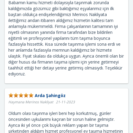
Babamın kamu hizmeti dolayısıyla taşınmak zorunda
kaldığımızda gözümüz gibi baktığımız eşyalarımız için ilk
baştan oldukça endişelendiğimizi Merinos Nakliyata
ilettiğimiz andan itibaren aldığımız hizmetin kalitesi tam
anlamıyla mükemmeldi. Firma çalışanlarının tamamının iyi
niyetli olmasının yanında firma tarafından bize bildirilen
eğitimli ve profesyonel yapılarını tüm taşıma boyunca
fazlasıyla hissettik. Kısa sürede taşınma işlemi sona erdi ve
her anlamda fazlasıyla memnun kaldığımız bir hizmete
ulaştık. Fiyat skalası da oldukça uygun. Ayrıca önemli olan bir
diğer husus da firmanın taşıma işlemi için yerine getirmeyi
taahhüt ettiği her detayı yerine getirmiş olmasıydı. Teşekkür
ediyoruz.
Arda Şahingöz
Haymana Merinos Nakliyat 21-11-2023
Oldum olası taşınma işleri beni hep korkutmuş, günler
öncesinden uykularımı kaçıran bir sorun haline gelmiştir.
Ayrıca iki yıl önce çok büyük reklam yapan bir taşıma
şirketinden aldığım hizmet profesyonel ev taşıma hizmetinin