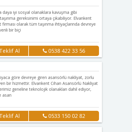
da daya iyi sosyal olanaklara kavuşma gibi
taşınma gereksinimi ortaya çıkabiliyor. Elvankent
at firması olarak tüm taşınma ihtiyaçlarında devreye
enli bir biçi
eklif Al
0538 422 33 56
Onaylı Firma
iyaca göre devreye giren asansörlü nakliyat, zorlu
yen bir hizmettir. Elvankent Cihan Asansörlü Nakliyat
erimiz geneline teknolojik olanakları dahil ediyor,
de asan
eklif Al
0533 150 02 82
Onaylı Firma