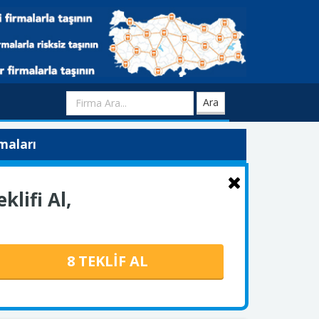
Ara
maları
klifi Al,
8 TEKLİF AL