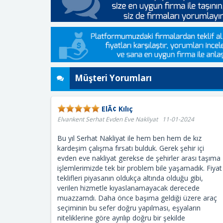
Müşteri Yorumları
ElÃ¢ Kılıç
Elvankent Serhat Evden Eve Nakliyat 11-01-2024
Bu yıl Serhat Nakliyat ile hem ben hem de kız
kardeşim çalışma fırsatı bulduk. Gerek şehir içi
evden eve nakliyat gerekse de şehirler arası taşıma
işlemlerimizde tek bir problem bile yaşamadık. Fiyat
teklifleri piyasanın oldukça altında olduğu gibi,
verilen hizmetle kıyaslanamayacak derecede
muazzamdı. Daha önce başıma geldiği üzere araç
seçiminin bu sefer doğru yapılması, eşyaların
niteliklerine göre ayrılıp doğru bir şekilde