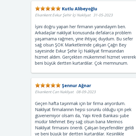
Kutlu Alibeyoğlu
Elvankent Evkur Şehir İçi Nakliyat 31-05-2023
İşini doğru yapan her firmanın yanındayım ben.
Arkadaşlar nakliyat konusunda defalarca problem
yaşamama rağmen, yine ihtiyaç duydum. Bu sefer
sağ olsun ŞOK Marketlerinde çalışan Çağrı Bey
sayesinde Evkur Şehir İçi Nakliyat firmasından
hizmet aldım. Gerçekten mükemmel hizmet vererek
beni büyük dertten kurtardılar. Çok memnunum.
Şennur Ağnar
Elvankent Can Nakliyat 08-09-2023
Geçen hafta taşınmak için bir firma arıyordum.
Nakliyat firmalarının hepsi sorunlu olduğu için pek
güvenemiyor olsam da, Yapı Kredi Bankası şube
müdür Mehmet Bey sağ olsun bana Merinos
Nakliyat firmasını önerdi. Çalışan beyefendiler geldi
ve beni büyük bir dertten kurtardılar. Kesinlikle