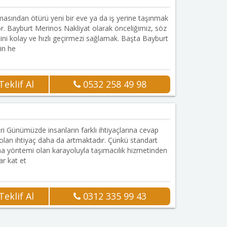
ğmasından ötürü yeni bir eve ya da iş yerine taşınmak
or. Bayburt Merinos Nakliyat olarak önceliğimiz, söz
ni kolay ve hızlı geçirmezi sağlamak. Başta Bayburt
in he
eklif Al
0532 258 49 98
Onaylı Firma
ri Günümüzde insanların farklı ihtiyaçlarına cevap
 olan ihtiyaç daha da artmaktadır. Çünkü standart
ma yöntemi olan karayoluyla taşımacılık hizmetinden
ar kat et
eklif Al
0312 335 99 43