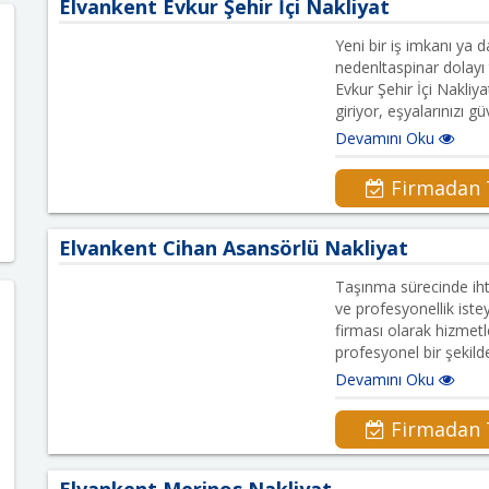
Elvankent Evkur Şehir İçi Nakliyat
Yeni bir iş imkanı ya 
nedenltaspinar dolayı 
Evkur Şehir İçi Nakliy
giriyor, eşyalarınızı güv
Devamını Oku
Firmadan T
Elvankent Cihan Asansörlü Nakliyat
Taşınma sürecinde iht
ve profesyonellik iste
firması olarak hizmetl
profesyonel bir şekil
Devamını Oku
Firmadan T
Elvankent Merinos Nakliyat