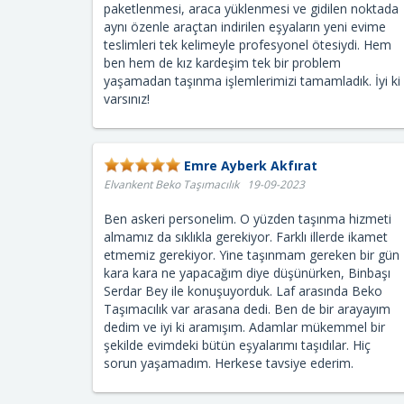
paketlenmesi, araca yüklenmesi ve gidilen noktada
aynı özenle araçtan indirilen eşyaların yeni evime
teslimleri tek kelimeyle profesyonel ötesiydi. Hem
ben hem de kız kardeşim tek bir problem
yaşamadan taşınma işlemlerimizi tamamladık. İyi ki
varsınız!
Emre Ayberk Akfırat
Elvankent Beko Taşımacılık 19-09-2023
Ben askeri personelim. O yüzden taşınma hizmeti
almamız da sıklıkla gerekiyor. Farklı illerde ikamet
etmemiz gerekiyor. Yine taşınmam gereken bir gün
kara kara ne yapacağım diye düşünürken, Binbaşı
Serdar Bey ile konuşuyorduk. Laf arasında Beko
Taşımacılık var arasana dedi. Ben de bir arayayım
dedim ve iyi ki aramışım. Adamlar mükemmel bir
şekilde evimdeki bütün eşyalarımı taşıdılar. Hiç
sorun yaşamadım. Herkese tavsiye ederim.