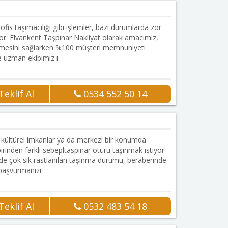
Onaylı Firma
ofis taşımacılığı gibi işlemler, bazı durumlarda zor
liyor. Elvankent Taşpınar Nakliyat olarak amacımız,
çmesini sağlarken %100 müşteri memnuniyeti
e uzman ekibimiz ı
eklif Al
0534 552 50 14
Onaylı Firma
, kültürel imkanlar ya da merkezi bir konumda
birinden farklı sebepltaspinar ötürü taşınmak istiyor
zde çok sık rastlanılan taşınma durumu, beraberinde
başvurmanızı
eklif Al
0532 483 54 18