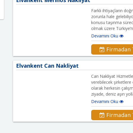
Farklı ihtiyaçların do
zorunla hale gelebiliy
konusu taşınma süreci
olmak üzere Türkiye’n
Devamını Oku
Firmadan T
Elvankent Can Nakliyat
Can Nakliyat Hizmetle
verebilecek şirketlere
olarak herkesin çalış
ziyade, deniz aşırı yoll
Devamını Oku
Firmadan T