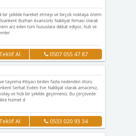
Onaylı Firma
tli bir şekilde hareket etmeyi ve birçok noktaya önem
 Elvankent Burhan Asansörlü Nakliyat firması olarak
nem arz eden tüm hususlara dikkat ediyor, hızlı ve
lemler
eklif Al
0507 055 47 87
Onaylı Firma
e taşınma ihtiyacı birden fazla nedenden ötürü
lvankent Serhat Evden Eve Nakliyat olarak amacımız,
olay ve hızlı bir şekilde geçirmeniz. Bu çerçevede
likte hizmet d
eklif Al
0533 020 93 34
Onaylı Firma