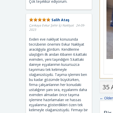
Çok teşekkür ediyorum.
Salih Ataş
Çankaya Evkur Şehir İçi Nakliyat 24-09-
2023
Evden eve nakliyat konusunda
tecrübenin önemini Evkur Nakliyat
aracılığıyla gördüm. Kendilerine
ulaştığım ilk andan itibaren 6.kattaki
evimden, yeni taşındığım 5.kattaki
daireye eşyalarımın kusursuzca
taşınması tek kelimeyle
olağanüstüydü. Taşıma işlemini ben
bu kadar gözümde büyütürken,
firma çalışanlarının her konudaki
35 
ustalığının yanı sıra, eşyalarımı daha
evimden almadan önce taşıma
← Olde
işlemine hazırlamaları ve hassas
eşyalarıma gösterdikleri özen tek
kelimeyle olağanüstüydü. Firmayı bir
Bir