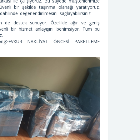
rkası ile çalışıyoruz. Bu sayede müşterilerimize
nli bir şekilde taşınma olanağı yaratıyoruz.
ahilinde değerlendirilmesini sağlayabilirsiniz.
n de destek sunuyor. Özellikle ağır ve geniş
enli bir hizmet anlayışını benimsiyor. Tüm bu
z.
”><strong>EVKUR NAKLİYAT ÖNCESİ PAKETLEME