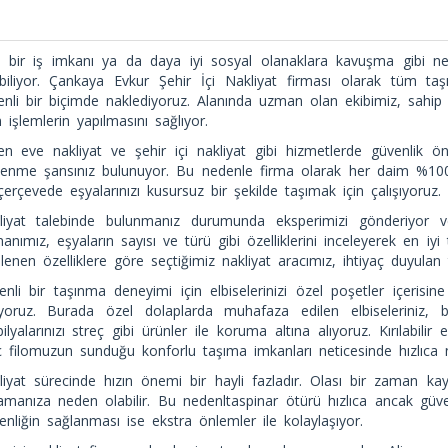
i bir iş imkanı ya da daya iyi sosyal olanaklara kavuşma gibi ne
abiliyor. Çankaya Evkur Şehir İçi Nakliyat firması olarak tüm taşı
nli bir biçimde naklediyoruz. Alanında uzman olan ekibimiz, sahip ol
 işlemlerin yapılmasını sağlıyor.
en eve nakliyat ve şehir içi nakliyat gibi hizmetlerde güvenlik ö
ilenme şansınız bulunuyor. Bu nedenle firma olarak her daim %1
erçevede eşyalarınızı kusursuz bir şekilde taşımak için çalışıyoruz.
liyat talebinde bulunmanız durumunda eksperimizi gönderiyor ve 
nımız, eşyaların sayısı ve türü gibi özelliklerini inceleyerek en iyi 
lenen özelliklere göre seçtiğimiz nakliyat aracımız, ihtiyaç duyulan
enli bir taşınma deneyimi için elbiselerinizi özel poşetler içerisi
ıyoruz. Burada özel dolaplarda muhafaza edilen elbiseleriniz, b
lyalarınızı streç gibi ürünler ile koruma altına alıyoruz. Kırılabilir 
ç filomuzun sunduğu konforlu taşıma imkanları neticesinde hızlıca n
liyat sürecinde hızın önemi bir hayli fazladır. Olası bir zaman k
amanıza neden olabilir. Bu nedenltaspinar ötürü hızlıca ancak güv
nliğin sağlanması ise ekstra önlemler ile kolaylaşıyor.