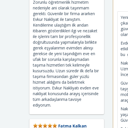
Zorunlu öğretmenlik hizmetim
nedeniyle ani olarak taşınmam
gerekti. Güvenilir bir firma ararken
Yen
Evkur Nakliyat ile tanıştım.
çık
Kendilerine ulaştığım ilk andan
güve
itibaren gösterdikleri ilgi ve nezaket
olan
ile işlerini tam bir profesyonellik
doğrultusunda yapmalarıyla birlikte
Evd
gerek eşyalarımın evimden alınışı
etk
gerekse de yeni taşındığım eve en
bu ç
ufak bir sorunla karşılaşmadan
Nak
taşıma hizmetleri tek kelimeyle
Uzma
kusursuzdu. Uzun süredir ilk defa bir
İnce
taşıma firmasından güler yüzlü
hizmet aldığımı da belirtmek
Güv
istiyorum. Evkur Nakliyatı evden eve
taş
nakliyat konusunda arayış içerisinde
mobi
tüm arkadaşlarıma tavsiye
ara
ediyorum.
Nak
yaş
Güve
Fatma Kalkan