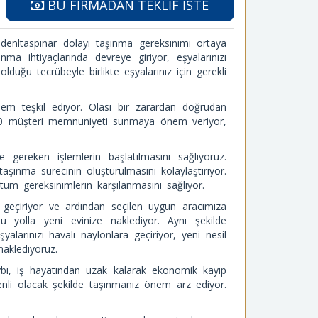
BU FİRMADAN TEKLİF İSTE
denltaspinar dolayı taşınma gereksinimi ortaya
nma ihtiyaçlarında devreye giriyor, eşyalarınızı
duğu tecrübeyle birlikte eşyalarınız için gerekli
nem teşkil ediyor. Olası bir zarardan doğrudan
00 müşteri memnuniyeti sunmaya önem veriyor,
gereken işlemlerin başlatılmasını sağlıyoruz.
taşınma sürecinin oluşturulmasını kolaylaştırıyor.
 tüm gereksinimlerin karşılanmasını sağlıyor.
ne geçiriyor ve ardından seçilen uygun aracımıza
u yolla yeni evinize naklediyor. Aynı şekilde
eşyalarınızı havalı naylonlara geçiriyor, yeni nesil
aklediyoruz.
aybı, iş hayatından uzak kalarak ekonomik kayıp
enli olacak şekilde taşınmanız önem arz ediyor.