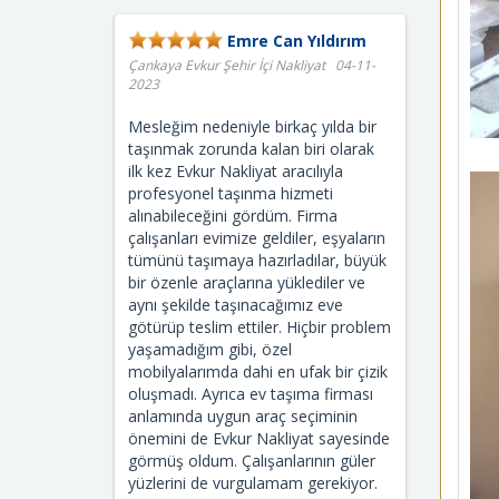
Emre Can Yıldırım
Çankaya Evkur Şehir İçi Nakliyat 04-11-
2023
Mesleğim nedeniyle birkaç yılda bir
taşınmak zorunda kalan biri olarak
ilk kez Evkur Nakliyat aracılıyla
profesyonel taşınma hizmeti
alınabileceğini gördüm. Firma
çalışanları evimize geldiler, eşyaların
tümünü taşımaya hazırladılar, büyük
bir özenle araçlarına yüklediler ve
aynı şekilde taşınacağımız eve
götürüp teslim ettiler. Hiçbir problem
yaşamadığım gibi, özel
mobilyalarımda dahi en ufak bir çizik
oluşmadı. Ayrıca ev taşıma firması
anlamında uygun araç seçiminin
önemini de Evkur Nakliyat sayesinde
görmüş oldum. Çalışanlarının güler
yüzlerini de vurgulamam gerekiyor.