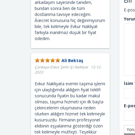
arkadaşım sayesinde tanıdım,
bundan sonra ben de tüm
E-pos
dostlarıma tavsiye edeceğim.
Yoru
Ãœcret konusuna hiç değinmiyorum
bile, tek kelimeyle Evkur Nakliyat
farkıyla inanılmaz düşük bir fiyat
ödedim.
Ali Bektaş
Çankaya Evkur Şehir İçi Nakliyat 12-12-
2023
İsim
Evkur Nakliyata evimin taşıma işlemi
için ulaştığımda aldığım fiyat teklifi
sonucunda fiyatın bu kadar makul
olması, taşıma hizmeti için ilk başta
E-po
çekincelerim oluşmasına neden
olurken aldığım hizmet tek kelimeyle
kusursuzdu. Firmanın profesyonel
ekibinin eşyalarıma gösterdiği özen
tek kelimeyle müthişti. Teşekkür