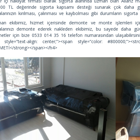
ir içi nakliyat firması olarak sigorta alanında uzman olan Alianz ma
000 TL değerinde sigorta kapsamı desteği sunarak çok daha güve
larınızın kırılması, çalınması ve kaybolması gibi durumların sigorta d
an ekibimiz, hizmet içerisinde demonte ve monte işlemleri içi
alarınızı demonte ederek nakleden ekibimiz, bu sayede daha güv
metler için bize 0533 014 35 16 telefon numarasından ulaşabilirsini
 style=”text-align: center;”><span style=”color: #800000;
METİ</strong></span></h4>