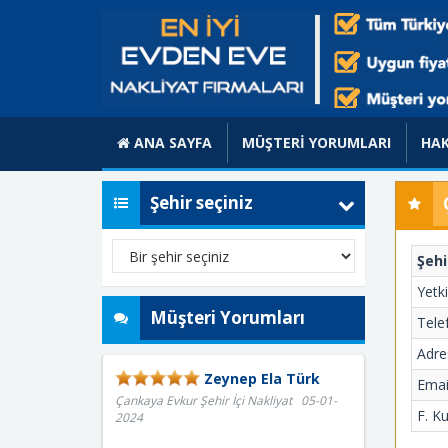
ANA SAYFA
MÜŞTERİ YORUMLARI
HAK
Şehir seçiniz
Şehi
Yetki
Müşteri Yorumları
Tele
Adre
Zeynep Ela Türk
Emai
Çankaya Evkur Şehir İçi Nakliyat 05-01-
F. Ku
2024