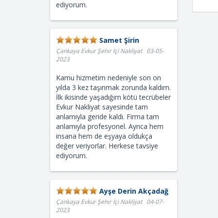
ediyorum.
Samet Şirin
Çankaya Evkur Şehir İçi Nakliyat 03-05-
2023
Kamu hizmetim nedeniyle son on
yılda 3 kez taşınmak zorunda kaldım.
İlk ikisinde yaşadığım kötü tecrübeler
Evkur Nakliyat sayesinde tam
anlamıyla geride kaldı. Firma tam
anlamıyla profesyonel. Ayrıca hem
insana hem de eşyaya oldukça
değer veriyorlar. Herkese tavsiye
ediyorum.
Ayşe Derin Akçadağ
Çankaya Evkur Şehir İçi Nakliyat 04-07-
2023