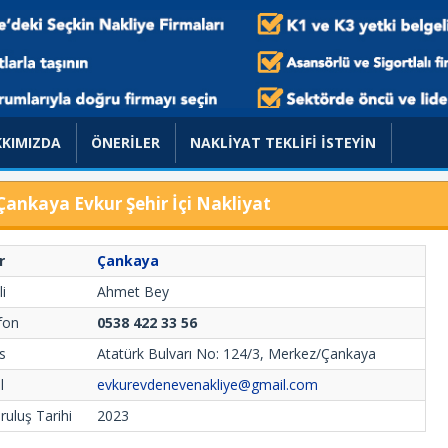
KIMIZDA
ÖNERİLER
NAKLİYAT TEKLİFİ İSTEYİN
Çankaya Evkur Şehir İçi Nakliyat
r
Çankaya
li
Ahmet Bey
fon
0538 422 33 56
s
Atatürk Bulvarı No: 124/3, Merkez/Çankaya
l
evkurevdenevenakliye@gmail.com
ruluş Tarihi
2023