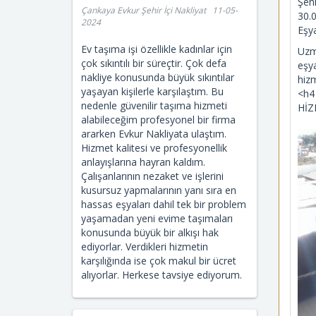
Şeh
Çankaya Evkur Şehir İçi Nakliyat 11-05-
30.
2024
Eşya
Ev taşıma işi özellikle kadınlar için
Uzm
çok sıkıntılı bir süreçtir. Çok defa
eşy
nakliye konusunda büyük sıkıntılar
hiz
yaşayan kişilerle karşılaştım. Bu
<h4
nedenle güvenilir taşıma hizmeti
HİZ
alabileceğim profesyonel bir firma
ararken Evkur Nakliyata ulaştım.
Hizmet kalitesi ve profesyonellik
anlayışlarına hayran kaldım.
Çalışanlarının nezaket ve işlerini
kusursuz yapmalarının yanı sıra en
hassas eşyaları dahil tek bir problem
yaşamadan yeni evime taşımaları
konusunda büyük bir alkışı hak
ediyorlar. Verdikleri hizmetin
karşılığında ise çok makul bir ücret
alıyorlar. Herkese tavsiye ediyorum.